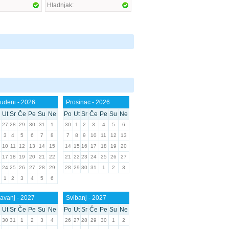
Hladnjak:
udeni - 2026
Prosinac - 2026
Ut
Sr
Če
Pe
Su
Ne
Po
Ut
Sr
Če
Pe
Su
Ne
27
28
29
30
31
1
30
1
2
3
4
5
6
3
4
5
6
7
8
7
8
9
10
11
12
13
10
11
12
13
14
15
14
15
16
17
18
19
20
17
18
19
20
21
22
21
22
23
24
25
26
27
24
25
26
27
28
29
28
29
30
31
1
2
3
1
2
3
4
5
6
avanj - 2027
Svibanj - 2027
Ut
Sr
Če
Pe
Su
Ne
Po
Ut
Sr
Če
Pe
Su
Ne
30
31
1
2
3
4
26
27
28
29
30
1
2