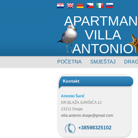
APARTMAN
VILLA
ANTONIO
POČETNA
SMJEŠTAJ
DRA
Kontakt
Antonio Šarić
DR.BLAŽA JURIŠIĆA 12
23211 Drage
villa.antonio.drage@gmail.com
+38598325102