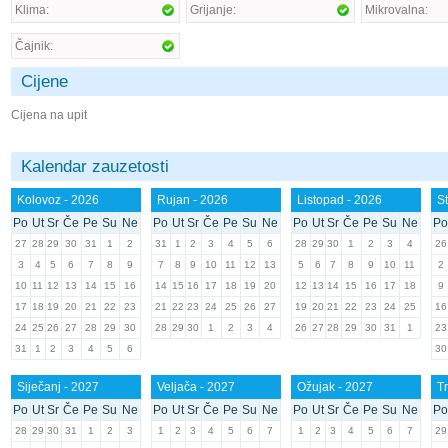
Klima:
Grijanje:
Mikrovalna:
Čajnik:
Cijene
Cijena na upit
Kalendar zauzetosti
Kolovoz - 2026
Rujan - 2026
Listopad - 2026
St
Po
Ut
Sr
Če
Pe
Su
Ne
Po
Ut
Sr
Če
Pe
Su
Ne
Po
Ut
Sr
Če
Pe
Su
Ne
Po
27
28
29
30
31
1
2
31
1
2
3
4
5
6
28
29
30
1
2
3
4
26
3
4
5
6
7
8
9
7
8
9
10
11
12
13
5
6
7
8
9
10
11
2
10
11
12
13
14
15
16
14
15
16
17
18
19
20
12
13
14
15
16
17
18
9
17
18
19
20
21
22
23
21
22
23
24
25
26
27
19
20
21
22
23
24
25
16
24
25
26
27
28
29
30
28
29
30
1
2
3
4
26
27
28
29
30
31
1
23
31
1
2
3
4
5
6
30
Siječanj - 2027
Veljača - 2027
Ožujak - 2027
Tr
Po
Ut
Sr
Če
Pe
Su
Ne
Po
Ut
Sr
Če
Pe
Su
Ne
Po
Ut
Sr
Če
Pe
Su
Ne
Po
28
29
30
31
1
2
3
1
2
3
4
5
6
7
1
2
3
4
5
6
7
29