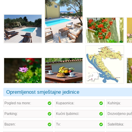
Opremljenost smještajne jedinice
Pogled na more:
Kupaonica:
Kuhinja:
Parking:
Kućni ljubimci:
Dozvoljeno puš
Bazen:
Tv:
Satelitska: