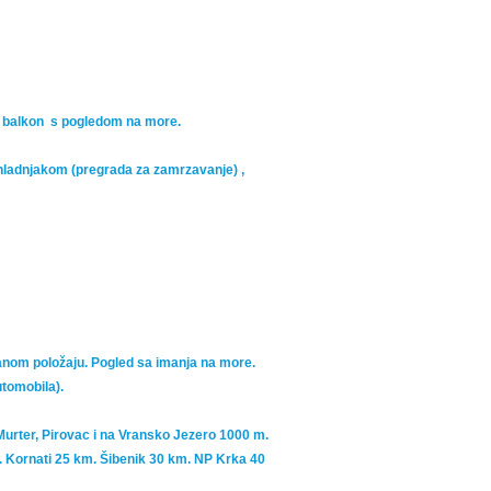
t, balkon s pogledom na more.
 hladnjakom (pregrada za zamrzavanje) ,
anom položaju. Pogled sa imanja na more.
utomobila).
urter, Pirovac i na Vransko Jezero 1000 m.
. Kornati 25 km. Šibenik 30 km. NP Krka 40