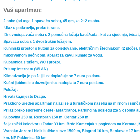
Vaš apartman:
2 sobe (od toga 1 spavaća soba), 45 qm, za 2+2 osoba.
Ulaz u potkrovlju, preko terase.
Dnevno/spavaća soba s 2 pomoćna ležaja kauč/sofa , kut za sjedenje, tv/sa
Spavaca soba s 1 dvostrukim ležajem.
Kuhinjski prostor s kutom za objedovanje, električnim štednjakom (2 ploče),
mikorvalnom pećnicom, aparat za kavu, kuhalo za vodu.
Kupaonica s tušem, WC i prozor.
Pristup internetu (WLAN).
Klimatizacija je po želji i nadoplaćuje se 7 eura po danu.
Kućni ljubimci su dozvoljeni uz nadoplatu 7 eura po danu.
Položaj :
Hrvatska,mjesto Drage.
Prakticno uređen apartman nalazi se u turističkom naselju na mirnom i sunč
Prilaz preko sporedne ceste (asfaltirano). Parking na posjedu (za 5 osobna a
Kupovina 250 m. Restoran 150 m. Centar 250 m.
željeznički kolodvor u Zadar 33 km. Brdo Kamenjak s pogledom na Kornate, M
Vransko Jezero i biciklističke staze 1500 m, Biograd 10 km, Benkovac 17 km
km. NP Paklenica 60 km