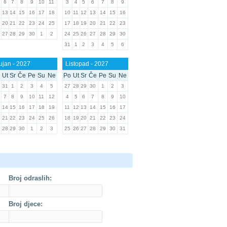
6
7
8
9
10
11
3
4
5
6
7
8
9
13
14
15
16
17
18
10
11
12
13
14
15
16
20
21
22
23
24
25
17
18
19
20
21
22
23
27
28
29
30
1
2
24
25
26
27
28
29
30
31
1
2
3
4
5
6
ujan - 2027
Listopad - 2027
Ut
Sr
Če
Pe
Su
Ne
Po
Ut
Sr
Če
Pe
Su
Ne
31
1
2
3
4
5
27
28
29
30
1
2
3
7
8
9
10
11
12
4
5
6
7
8
9
10
14
15
16
17
18
19
11
12
13
14
15
16
17
21
22
23
24
25
26
18
19
20
21
22
23
24
28
29
30
1
2
3
25
26
27
28
29
30
31
Broj odraslih:
Broj djece: