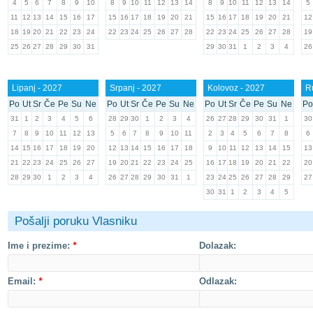
4
5
6
7
8
9
10
8
9
10
11
12
13
14
8
9
10
11
12
13
14
5
11
12
13
14
15
16
17
15
16
17
18
19
20
21
15
16
17
18
19
20
21
12
18
19
20
21
22
23
24
22
23
24
25
26
27
28
22
23
24
25
26
27
28
19
25
26
27
28
29
30
31
29
30
31
1
2
3
4
26
Lipanj - 2027
Srpanj - 2027
Kolovoz - 2027
R
Po
Ut
Sr
Če
Pe
Su
Ne
Po
Ut
Sr
Če
Pe
Su
Ne
Po
Ut
Sr
Če
Pe
Su
Ne
Po
31
1
2
3
4
5
6
28
29
30
1
2
3
4
26
27
28
29
30
31
1
30
7
8
9
10
11
12
13
5
6
7
8
9
10
11
2
3
4
5
6
7
8
6
14
15
16
17
18
19
20
12
13
14
15
16
17
18
9
10
11
12
13
14
15
13
21
22
23
24
25
26
27
19
20
21
22
23
24
25
16
17
18
19
20
21
22
20
28
29
30
1
2
3
4
26
27
28
29
30
31
1
23
24
25
26
27
28
29
27
30
31
1
2
3
4
5
Pošalji poruku Vlasniku
Ime i prezime:
*
Dolazak:
Email:
*
Odlazak: