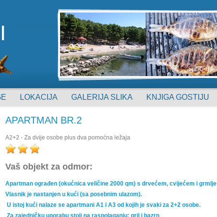
I
GE
LOKACIJA
GALERIJA SLIKA
KNJIGA GOSTIJU
APARTMAN BR.2
A2+2 - Za dvije osobe plus dva pomoćna ležaja
Vaš objekt za odmor:
Apartman ograđen (okućnica veličine 2000 qm) s drvećem, cvijećem i grmlj
Vlasnik je nastanjen u kući (sa posebnim ulazom).
U istoj kući nalaze se apartmani A1 i A3 od kojih je svaki za 2+2 osobe.
Za zajedničku uporabu stoji na raspolaganju: gril i bazrn