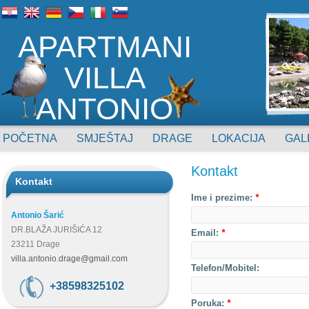
APARTMANI
VILLA
ANTONIO
POČETNA
SMJEŠTAJ
DRAGE
LOKACIJA
GAL
Kontakt
Kontakt
Ime i prezime:
*
Antonio Šarić
DR.BLAŽA JURIŠIĆA 12
Email:
*
23211 Drage
villa.antonio.drage@gmail.com
Telefon/Mobitel:
+38598325102
Poruka:
*