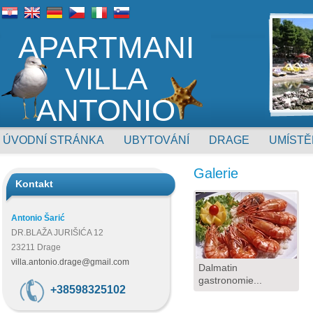
APARTMANI
VILLA
ANTONIO
ÚVODNÍ STRÁNKA
UBYTOVÁNÍ
DRAGE
UMÍSTĚ
Galerie
Kontakt
Antonio Šarić
DR.BLAŽA JURIŠIĆA 12
23211 Drage
villa.antonio.drage@gmail.com
Dalmatin
gastronomie...
+38598325102