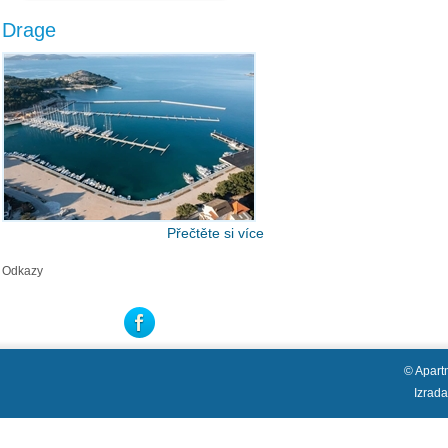
Drage
Přečtěte si více
Odkazy
© Apart
Izrad